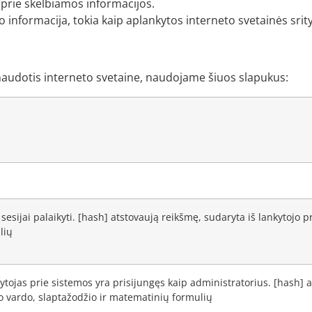
ą prie skelbiamos informacijos.
formacija, tokia kaip aplankytos interneto svetainės sritys,
u naudotis interneto svetaine, naudojame šiuos slapukus:
sesijai palaikyti. [hash] atstovaują reikšmę, sudaryta iš lankytojo 
lių
kytojas prie sistemos yra prisijungęs kaip administratorius. [hash] 
o vardo, slaptažodžio ir matematinių formulių