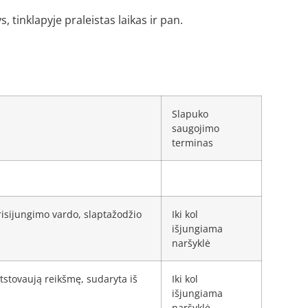
 tinklapyje praleistas laikas ir pan.
Slapuko
saugojimo
terminas
prisijungimo vardo, slaptažodžio
Iki kol
išjungiama
naršyklė
atstovaują reikšmę, sudaryta iš
Iki kol
išjungiama
naršyklė