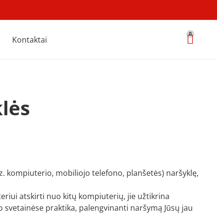
0
Kontaktai
lės
pvz. kompiuterio, mobiliojo telefono, planšetės) naršyklę,
iui atskirti nuo kitų kompiuterių, jie užtikrina
o svetainėse praktika, palengvinanti naršymą Jūsų jau