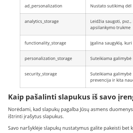
ad_personalization
Nustato sutikimą dėl
analytics_storage
Leidžia saugoti, pvz.,
apsilankymo trukme
functionality_storage
Įgalina saugyklą, kur
personalization_storage
Suteikiama galimybė 
security_storage
Suteikiama galimybė 
prevencija ir kita na
Kaip pašalinti slapukus iš savo įren
Norėdami, kad slapukų pagalba Jūsų asmens duomenys ne
ištrinti įrašytus slapukus.
Savo naršyklėje slapukų nustatymus galite pakeisti bet 