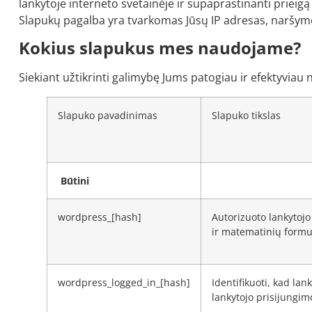
lankytoje interneto svetainėje ir supaprastinanti prieig
Slapukų pagalba yra tvarkomas Jūsų IP adresas, naršymo in
Kokius slapukus mes naudojame?
Siekiant užtikrinti galimybę Jums patogiau ir efektyvia
Slapuko pavadinimas
Slapuko tikslas
Būtini
wordpress_[hash]
Autorizuoto lankytojo 
ir matematinių formu
wordpress_logged_in_[hash]
Identifikuoti, kad lan
lankytojo prisijungim