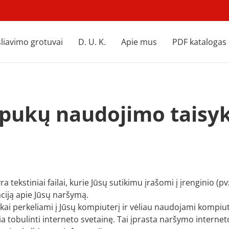
liavimo grotuvai
D. U. K.
Apie mus
PDF katalogas
apukų naudojimo taisyk
a tekstiniai failai, kurie Jūsų sutikimu įrašomi į įrenginio (
aciją apie Jūsų naršymą.
ai perkeliami į Jūsų kompiuterį ir vėliau naudojami kompiuter
 tobulinti interneto svetainę. Tai įprasta naršymo internet