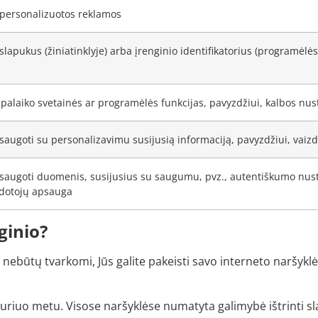
 personalizuotos reklamos
 slapukus (žiniatinklyje) arba įrenginio identifikatorius (programėlės
i palaiko svetainės ar programėlės funkcijas, pavyzdžiui, kalbos nu
saugoti su personalizavimu susijusią informaciją, pavyzdžiui, vaiz
saugoti duomenis, susijusius su saugumu, pvz., autentiškumo nust
udotojų apsauga
ginio?
būtų tvarkomi, Jūs galite pakeisti savo interneto naršyklė
kuriuo metu. Visose naršyklėse numatyta galimybė ištrinti s