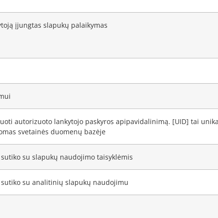
ytoją įjungtas slapukų palaikymas
imui
ti autorizuoto lankytojo paskyros apipavidalinimą. [UID] tai unika
ugomas svetainės duomenų bazėje
 sutiko su slapukų naudojimo taisyklėmis
 sutiko su analitinių slapukų naudojimu