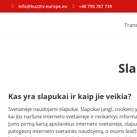
info@buzztv-europe.eu
‪+48 790 787 739‬
Trans
Sl
Kas yra slapukai ir kaip jie veikia?
Svetainėje naudojami slapukai. Slapukai (angl. cookies) yr
kai Jūs naršote interneto svetainėje ir renkantys inform
Jums pirmą kartą apsilankius interneto svetainėje, slapuk
patogesnį interneto svetainės naudojimą, o mums leidžia