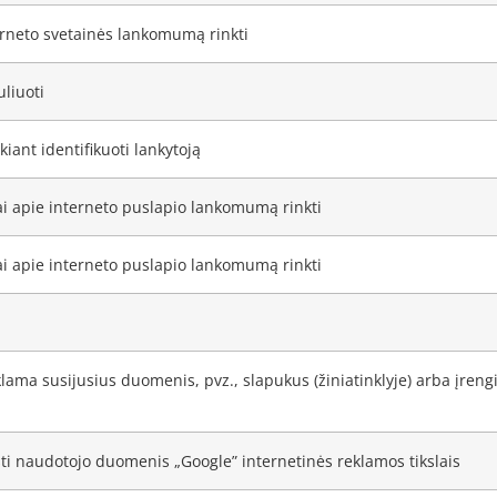
erneto svetainės lankomumą rinkti
uliuoti
kiant identifikuoti lankytoją
jai apie interneto puslapio lankomumą rinkti
jai apie interneto puslapio lankomumą rinkti
lama susijusius duomenis, pvz., slapukus (žiniatinklyje) arba įrengi
ti naudotojo duomenis „Google” internetinės reklamos tikslais