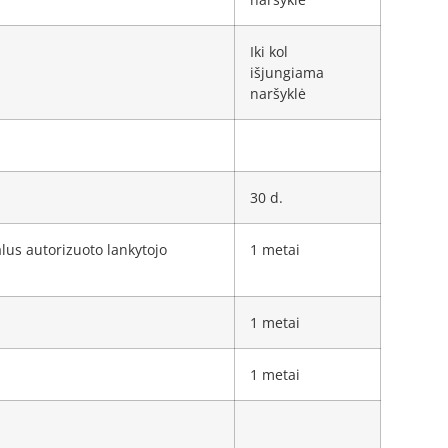
Iki kol
išjungiama
naršyklė
30 d.
lus autorizuoto lankytojo
1 metai
1 metai
1 metai