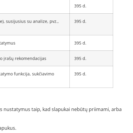
395 d.
e), susijusius su analize, pvz.,
395 d.
statymus
395 d.
do įrašų rekomendacijas
395 d.
atymo funkcija, sukčiavimo
395 d.
s nustatymus taip, kad slapukai nebūtų priimami, arba
lapukus.