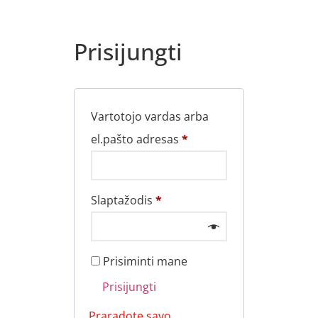
Prisijungti
Vartotojo vardas arba
el.pašto adresas
*
Slaptažodis
*
Prisiminti mane
Prisijungti
Praradote savo