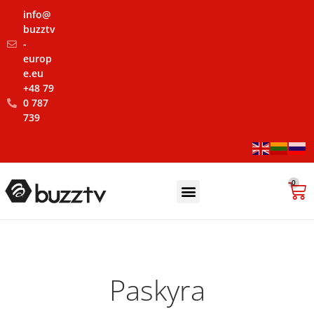
info@
buzztv
-
europ
e.eu
‪+48 79
0 787
739‬
0
Paskyra